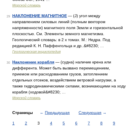
Морской словарь
НАКЛОНЕНИЕ МАГНИТНОЕ
— (J) угол между
29
направлением силовых линий (полным вектором
напряженности) магнитного поля Земли и горизонтальной
плоскостью. См. Элементы земного магнетизма.
Геологический словарь: в 2 х томах. М.: Недра. Под
редакцией К. Н. Паффенгольца и др..&#8230; …
Геологическая энциклопедия
Наклонение корабля
— (судна) наличие крена или
30
дифферента. Может быть вызвано перемещением,
приемом или расходованием грузов, затоплением
отдельных отсеков, воздействием ветровой нагрузки, а
также гидродинамическими силами, возникающими на ходу
корабля (ходовой&#8230; …
Морской словарь
Страницы
←
Предыдущая
Следующая
→
1
2
3
4
5
6
7
8
9