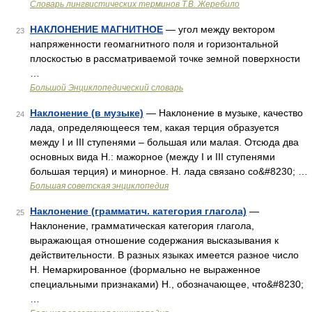
Словарь лингвистических терминов Т.В. Жеребило
НАКЛОНЕНИЕ МАГНИТНОЕ
— угол между вектором
23
напряженности геомагнитного поля и горизонтальной
плоскостью в рассматриваемой точке земной поверхности
…
Большой Энциклопедический словарь
Наклонение (в музыке)
— Наклонение в музыке, качество
24
лада, определяющееся тем, какая терция образуется
между I и III ступенями ‒ большая или малая. Отсюда два
основных вида Н.: мажорное (между I и III ступенями
большая терция) и минорное. Н. лада связано со&#8230; …
Большая советская энциклопедия
Наклонение (грамматич. категория глагола)
—
25
Наклонение, грамматическая категория глагола,
выражающая отношение содержания высказывания к
действительности. В разных языках имеется разное число
Н. Немаркированное (формально не выраженное
специальными признаками) Н., обозначающее, что&#8230;
…